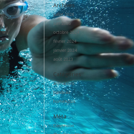
Archives
juillet 2026
juin 2026
octobre 2024
février 2024
janvier 2024
août 2023
Catégories
animations
bandeau
homeActus
Méta
Connexion